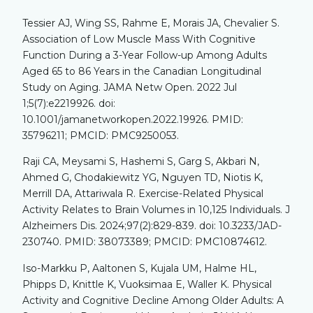
Tessier AJ, Wing SS, Rahme E, Morais JA, Chevalier S.
Association of Low Muscle Mass With Cognitive
Function During a 3-Year Follow-up Among Adults
Aged 65 to 86 Years in the Canadian Longitudinal
Study on Aging. JAMA Netw Open. 2022 Jul
1;5(7):e2219926. doi:
10.1001/jamanetworkopen.2022.19926. PMID:
35796211; PMCID: PMC9250053.
Raji CA, Meysami S, Hashemi S, Garg S, Akbari N,
Ahmed G, Chodakiewitz YG, Nguyen TD, Niotis K,
Merrill DA, Attariwala R. Exercise-Related Physical
Activity Relates to Brain Volumes in 10,125 Individuals. J
Alzheimers Dis. 2024;97(2):829-839. doi: 10.3233/JAD-
230740. PMID: 38073389; PMCID: PMC10874612.
Iso-Markku P, Aaltonen S, Kujala UM, Halme HL,
Phipps D, Knittle K, Vuoksimaa E, Waller K. Physical
Activity and Cognitive Decline Among Older Adults: A